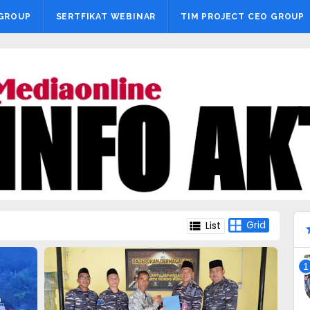
 GROUP
SERTFIKAT WEBINAR
TIM PROJECT CEO GROUP
Grid
List