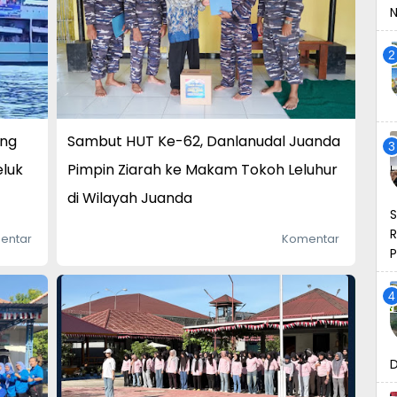
N
ang
Sambut HUT Ke-62, Danlanudal Juanda
eluk
Pimpin Ziarah ke Makam Tokoh Leluhur
di Wilayah Juanda
S
R
entar
Komentar
D